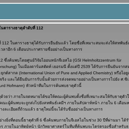
ในตารางธาตุลำดับที่ 112
ี่ 112 ในตารางธาตุได้รับการยืนยันแล้ว โดยชื่อที่เหมาะสมจะส่งให้สหพันธ
้เวลาอีก 6 เดือนประกาศรายชื่ออย่างเป็นทางการ
112 ซึ่งค้นพบโดยศูนย์วิจัยไออนหนักจีเอสไอ (GSI Helmholtzzentrum für
schung) ในเมืองดาร์มสตัดท์ เยอรมนี ตั้งแต่ปี 2539 ได้รับการยืนยันจากสห
ะยุกต์สากล (International Union of Pure and Applied Chemistry) หรือไอ
่จริง และได้ยืนยันการรับนั้นด้วยการส่งจดหมายอย่างเป็นทางการไปยัง ศ.ซิ
gurd Hofmann) หัวหน้าทีมในการค้นพบธาตุตัวนี้
บุด้วยว่า ภายในจดหมายได้ขอให้คณะผู้ค้นพบตั้งชื่อที่เหมาะสมให้กับธาตุตัวใ
ณะผู้ค้นพบจะถูกส่งไปยังสหพันธ์เคมีฯ ภายในสัปดาห์หน้า ภายใน 6 เดือนหล
ละเอียดถี่ถ้วนแล้ว ธาตุใหม่นี้จะได้รับชื่ออย่างเป็นทางการ
ีอย่างยิ่งที่ตอนนี้ธาตุตัวที่ 6 ซึ่งค้นพบภายในจีเอสไอในช่วง 30 ปีที่ผ่านมา ได
าร ภายในอาทิตย์หน้า นักวิทยาศาสตร์ในทีมที่ค้นพบจะไตร่ตรองชื่อสำหรับธา