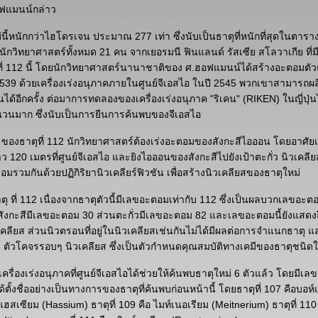
ฟแมนน์กล่าว
นี้หนักกว่าไฮโดรเจน ประมาณ 277 เท่า ซึ่งนับเป็นธาตุที่หนักที่สุดในตาราง
ักวิทยาศาสตร์ทั้งหมด 21 คน จากเยอรมนี ฟินแลนด์ รัสเซีย สโลวาเกีย ที่ม
่ 112 นี้ โดยนักวิทยาศาสตร์นานาชาติของ ศ.ฮอฟแมนน์ได้สร้างอะตอมตัว
ปี 2539 ด้วยเครื่องเร่งอนุภาคภายในศูนย์จีเอสไอ ในปี 2545 พวกเขาสามาร
ึ้นได้อีกครั้ง ต่อมาการทดลองของเครื่องเร่งอนุภาค "ริเคน" (RIKEN) ในญี่ปุ่นไ
นมาก ซึ่งนับเป็นการยืนการค้นพบของจีเอสไอ
 ของธาตุที่ 112 นักวิทยาศาสตร์ต้องเร่งอะตอมของสังกะสีไอออน โดยอาศัยเค
120 เมตรที่ศูนย์จีเอสไอ และยิงไอออนของสังกะสีไปยังเป้าตะกั่ว นิวเคลี
รวมกันด้วยปฏิกิริยานิวเคลียร์ฟิวชัน เพื่อสร้างนิวเคลียสของธาตุใหม่
าธาตุ ที่ 112 เนื่องจากธาตุตัวนี้มีเลขอะตอมเท่ากับ 112 ซึ่งเป็นผลบวกเลขอะ
ังกะสีมีเลขอะตอม 30 ส่วนตะกั่วมีเลขอะตอม 82 และเลขอะตอมนี้ยังแสด
ยส ส่วนนิวตรอนที่อยู่ในนิวเคลียสเช่นกันไม่ได้มีผลต่อการจำแนกธาตุ และ
2 ตัวโคจรรอบๆ นิวเคลียส ซึ่งเป็นตัวกำหนดคุณสมบัติทางเคมีของธาตุชนิดใ
เครื่องเร่งอนุภาคที่ศูนย์จีเอสไอได้ช่วยให้ค้นพบธาตุใหม่ 6 ตัวแล้ว โดยมีเล
ตั้งชื่ออย่างเป็นทางการของธาตุที่ค้นพบก่อนหน้านี้ โดยธาตุที่ 107 คือบอห์
 แฮสเซียม (Hassium) ธาตุที่ 109 คือ ไมท์เนอเรียม (Meitnerium) ธาตุที่ 110