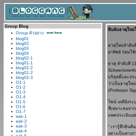
Group Blog
ืนยันธาตุใหม่
Group ตัวอย่าง
blog01
blog02
ธาตุใหม่ลำดับท
blog03
อาทิตย์ ก่อนใช
blog04
blog02-1
blog01-1
ธาตุ ลำดับที่ 
blog02-2
Schwerionenfor
blog01-2
บริสุทธิ์และปร
blog02-3
O1-1
ว่าเป็นธาตุใหม
O1-2
(Professor Si
O1-3
O1-4
O1-5
ไซน์ เดลียังระ
O1-6
ที่เหมาะสมจากค
O1-7
พคประเมินอย่าง
eak-1
eak-2
eak-3
" เรารู้สึกยินด
eak-4
อย่างเป็นทางก
eak-5