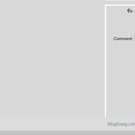
ชื่อ :
Comment :
BlogGang.com
Pantip.com
|
PantipMarket.com
|
Pantown.com
| © 2004
BlogGang.com
allrights 