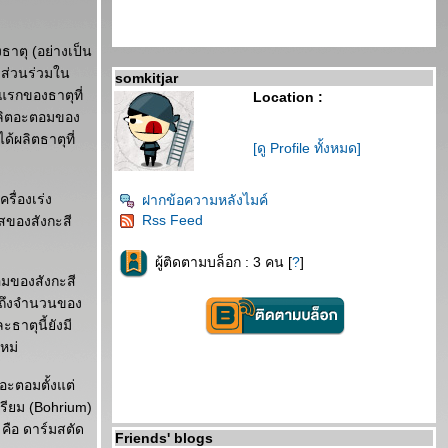
ธาตุ (อย่างเป็น
ีส่วนร่วมใน
somkitjar
แรกของธาตุที่
Location :
ถผลิตอะตอมของ
ด้ผลิตธาตุที่
[ดู Profile ทั้งหมด]
รื่องเร่ง
ฝากข้อความหลังไมค์
Rss Feed
ยสของสังกะสี
ผู้ติดตามบล็อก : 3 คน [
?
]
ตอมของสังกะสี
งถึงจำนวนของ
ธาตุนี้ยังมี
หม่
ขอะตอมตั้งแต่
เรียม (Bohrium)
 คือ ดาร์มสตัด
Friends' blogs