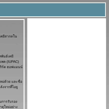
์เคมีสากลใน
พันธ์เคมี
ยูแพค (IUPAC)
เกิร์ด ฮอฟแมนน์
หม่ด้วย และชื่อ
ังจากที่ไอยู
้รับการรับรอง
ตุใหม่อย่าง