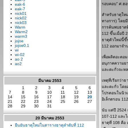
รอบคอบ" ศ.ฮอ
eak-6
eak-7
nick01
สำหรับธาตุใหม่
nick02
ทางการ) โดยมีน
nick03
Warm
การค้นพบธาตที
Warm2
112 ขึ้นเมื่อ
warm3
ธาตุตัวใหม่นี้ข
jojoe
jojoe0.1
112 ออกมาจำนว
wi
wi-02
เพื่อผลิตอะตอม
ao 2
อนุภาคความยาว 
ao2
ละตะกั่วจะหลอม
เหตุที่เรียกว่
มีนาคม 2553
ละตะกั่ว โดยส
1
2
3
4
5
6
7
8
9
10
11
12
13
ปรตอนในนิวเคลี
14
15
16
17
18
19
20
อิเล็กตรอน 11
21
22
23
24
25
26
27
28
29
30
31
นับ แต่ปี 2524 
107-112 และได้
20 มีนาคม 2553
ธาตุที่ 108 คือ
ืนยันธาตุใหม่ในตารางธาตุลำดับที่ 112